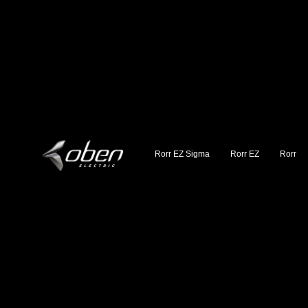
Rorr EZ Sigma
Rorr EZ
Rorr